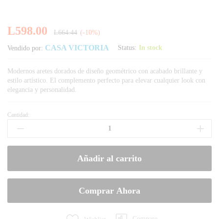
L
598.00
L
664.44
(-10%)
CASA VICTORIA
Status:
In stock
Vendido por:
Modernos aretes dorados de diseño geométrico con acabado brillante y
estilo artístico. El complemento perfecto para elevar cualquier look con
elegancia y personalidad.
Cantidad:
Aretes
Dorados
Geométricos
Elegance
Añadir al carrito
para
Dama
quantity
Comprar Ahora
Compare