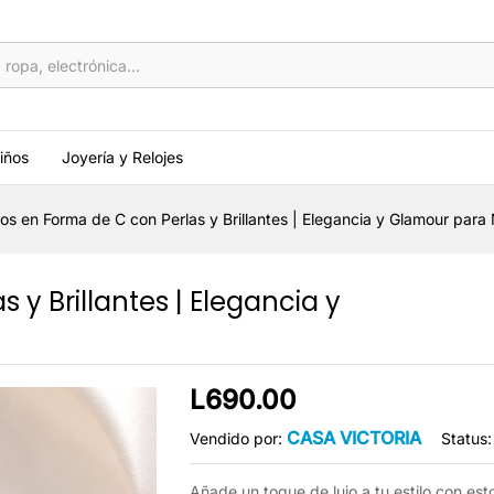
las y Brillantes | Elegancia y Glamour para 
ertas
Políticas de la tienda
Consultas
iños
Joyería y Relojes
tos en Forma de C con Perlas y Brillantes | Elegancia y Glamour para
 y Brillantes | Elegancia y
L
690.00
CASA VICTORIA
Status:
Vendido por:
Añade un toque de lujo a tu estilo con es