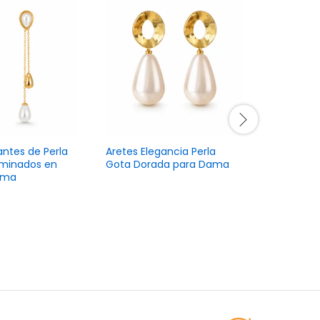
antes de Perla
Aretes Elegancia Perla
Aritos C
aminados en
Gota Dorada para Dama
Minimalis
ama
Acero de 
Eleganci
L
498.00
L
498.00