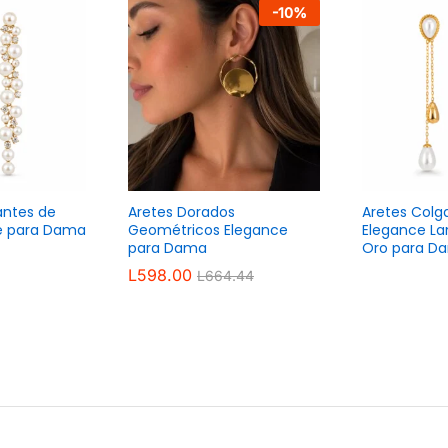
-
10
%
antes de
Aretes Dorados
Aretes Colg
ce para Dama
Geométricos Elegance
Elegance L
para Dama
Oro para D
L
598.00
L
664.44
L
598.00
L
664.44