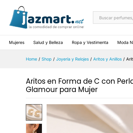
Aritos en Forma de C con Per
Descripción
Valoraciones (0)
Más of
All
Mujeres
Salud y Belleza
Ropa y Vestimenta
Moda N
Home
/
Shop
/
Joyería y Relojes
/
Aritos y Anillos
/
Ari
Aritos en Forma de C con Perlas
Glamour para Mujer