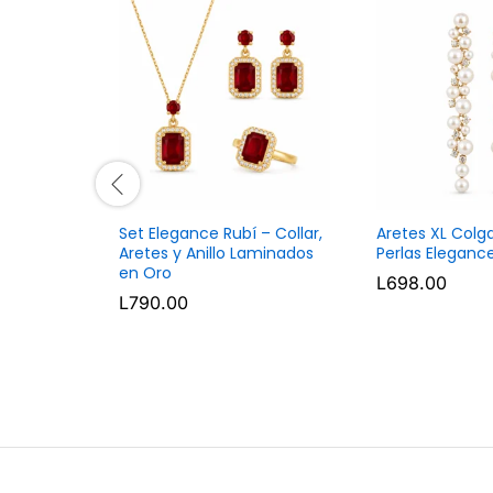
Set Elegance Rubí – Collar,
Aretes XL Colg
Aretes y Anillo Laminados
Perlas Elegan
en Oro
L
698.00
L
790.00
L
698.00
L
790.00