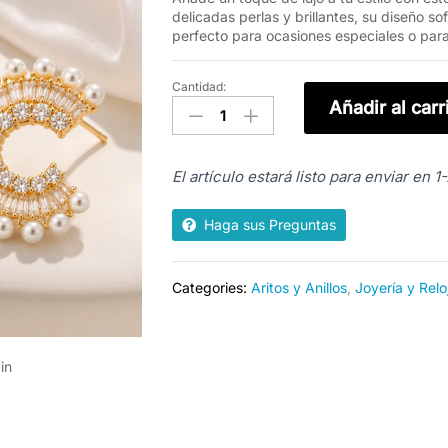
delicadas perlas y brillantes, su diseño s
perfecto para ocasiones especiales o para
Cantidad:
Aritos
Añadir al carr
en
Forma
de
El artículo estará listo para enviar en 1
C
con
Perlas
Haga sus Preguntas
y
Brillantes
Categories:
Aritos y Anillos
,
Joyería y Relo
|
Elegancia
y
Glamour
in
para
Mujer
quantity