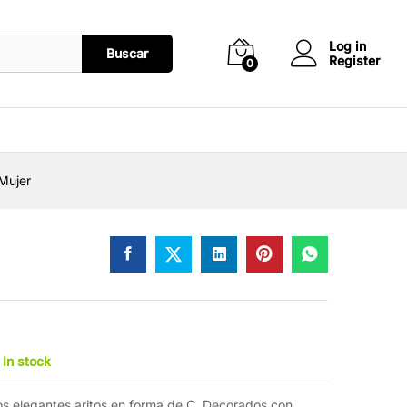
Mujer
L
690.00
Añadir al carrito
Log in
Buscar
Register
0
 Mujer
In stock
tos elegantes aritos en forma de C. Decorados con