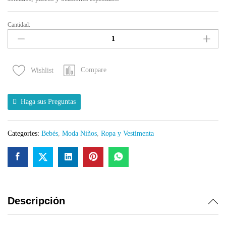
Cantidad:
Vestido
de
Rayas
Pastel
Compare
Wishlist
para
Niña
con
Haga sus Preguntas
Tirantes
y
Falda
Categories:
Bebés
,
Moda Niños
,
Ropa y Vestimenta
de
Volantes
-
Talla
2
quantity
Descripción