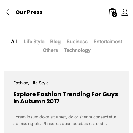
Our Press
0
All
Life Style
Blog
Business
Entertaiment
Others
Technology
Fashion
, Life Style
Explore Fashion Trending For Guys
In Autumn 2017
Lorem ipsum dolor sit amet, dolor siterim consectetur
adipiscing elit. Phasellus duio faucibus est sed…