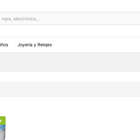
iños
Joyería y Relojes
w